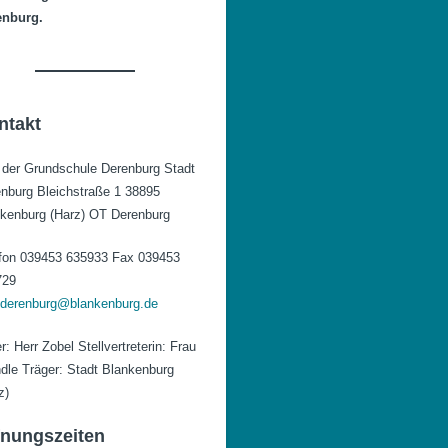
enburg.
ntakt
 der Grundschule Derenburg Stadt
nburg Bleichstraße 1 38895
kenburg (Harz) OT Derenburg
fon 039453 635933 Fax 039453
729
.derenburg@blankenburg.de
er: Herr Zobel Stellvertreterin: Frau
dle Träger: Stadt Blankenburg
z)
fnungszeiten