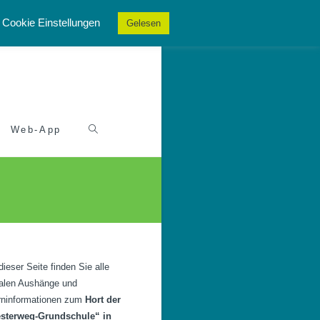
Cookie Einstellungen
Gelesen
Web-App
dieser Seite finden Sie alle
talen Aushänge und
rninformationen zum
Hort der
esterweg-Grundschule“ in